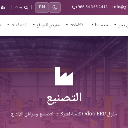
info@gl
+966 54 355 2412
EN
|
بحث
|
 نحن
خدماتنا
التكاملات
معرض المواقع
القطاعات
ت
التصنيع
حلول Odoo ERP كاملة لشركات التصنيع ومرافق الإنتاج