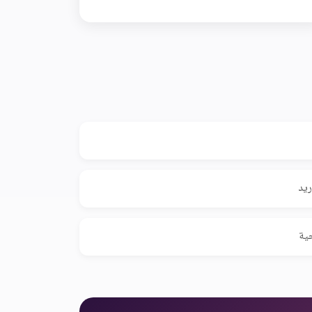
ريد
جية