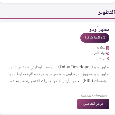
التطوير
مطور أودو
1 وظيفة شاغرة
التطوير
دوام كامل
عن بعد
مطور أودو (Odoo Developer) – الوصف الوظيفي نبذة عن الدور
مطور أودو مسؤول عن تطوير وتخصيص وصيانة نظام تخطيط موارد
المؤسسات (ERP) الخاص بأودو لدعم العمليات التشغيلية عبر مختلف
الأقسام. يتضمن هذا الدور التعاون مع المستشارين الوظيفيين ومديري
المشاريع وأصحاب المصلحة في الأعمال لتصميم حلول قابلة للتوسع،
-- Global Solutions --
وتحسين سير العمل، وضمان الأداء الأمثل للنظام. يلعب مطور أودو دورًا
عرض التفاصيل
أساسيًا في تكامل الأنظمة، وتطوير الوحدات، وتحسين المنصة بشكل