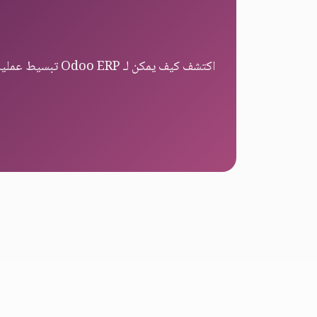
اكتشف كيف يمكن لـ Odoo ERP تبسيط عمليات قطع غيار السيارات وإدارة المخزون