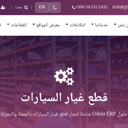
info@gl
+966 54 355 2412
EN
|
بحث
|
 نحن
خدماتنا
التكاملات
معرض المواقع
القطاعات
ت
قطع غيار السيارات
حلول Odoo ERP شاملة لتجار قطع غيار السيارات بالجملة والتجزئة