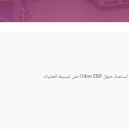
تحتاج شركات قطع غيار السيارات إلى أنظمة فعالة لإدارة كتالوجات المخزون الواسعة وتوافق الأجزاء وعلاقات الموردين وطلبات العملاء. تساعدك حلول Odoo ERP على تبسيط العمليات