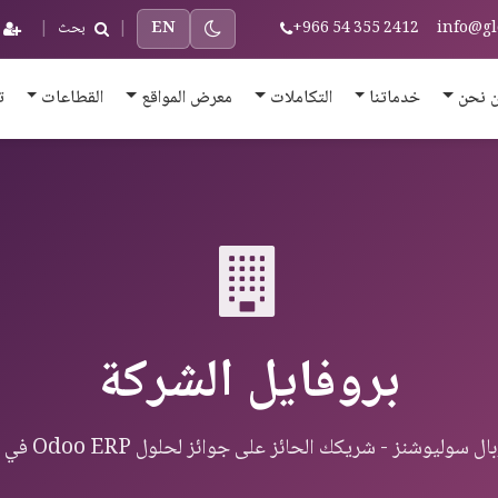
info@gl
+966 54 355 2412
EN
|
بحث
|
 نحن
خدماتنا
التكاملات
معرض المواقع
القطاعات
ت
بروفايل الشركة
يوشنز - شريكك الحائز على جوائز لحلول Odoo ERP في الشرق الأوسط