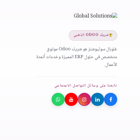
شريك ODOO الذهبي
غلوبال سوليوشنز هو شريك Odoo موثوق
متخصص في حلول ERP المميزة وخدمات أتمتة
الأعمال.
تابعنا على وسائل التواصل الاجتماعي