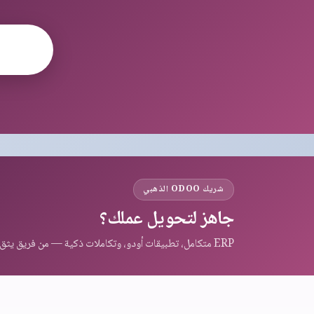
شريك ODOO الذهبي
جاهز لتحويل عملك؟
ERP متكامل، تطبيقات أودو، وتكاملات ذكية — من فريق يثق به عملاء المنطقة.