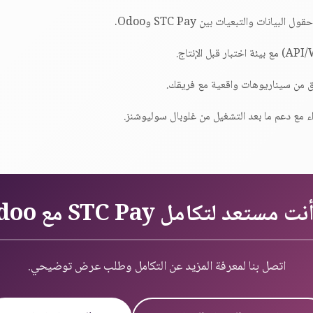
يانات والتبعيات بين STC Pay وOdoo.
قق من سيناريوهات واقعية مع فريقك.
ء مع دعم ما بعد التشغيل من غلوبال سوليوشنز.
 مستعد لتكامل STC Pay مع Odoo؟
اتصل بنا لمعرفة المزيد عن التكامل وطلب عرض توضيحي.