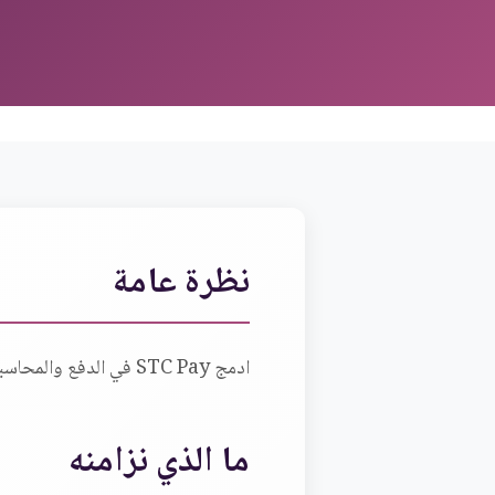
نظرة عامة
ادمج STC Pay في الدفع والمحاسبة في Odoo لتسجيل المدفوعات والتسويات والمطابقات تلقائياً مع سجل تدقيق كامل.
ما الذي نزامنه