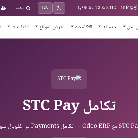
info@gl
+966 54 355 2412
EN
|
بحث
|
 نحن
خدماتنا
التكاملات
معرض المواقع
القطاعات
ت
تكامل STC Pay