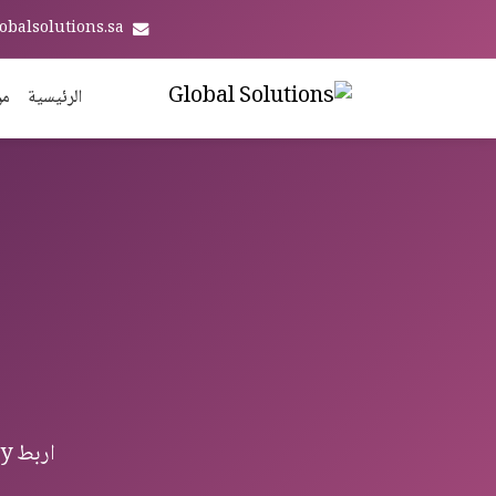
obalsolutions.sa
الرئيسية
من
اربط STC Pay مع Odoo ERP — تكامل Payments من غلوبال سوليوشنز