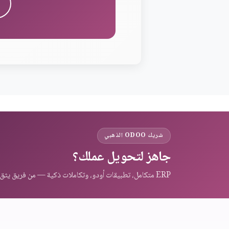
شريك ODOO الذهبي
جاهز لتحويل عملك؟
ERP متكامل، تطبيقات أودو، وتكاملات ذكية — من فريق يثق به عملاء المنطقة.