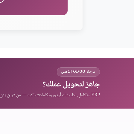
شريك ODOO الذهبي
جاهز لتحويل عملك؟
ERP متكامل، تطبيقات أودو، وتكاملات ذكية — من فريق يثق به عملاء المنطقة.