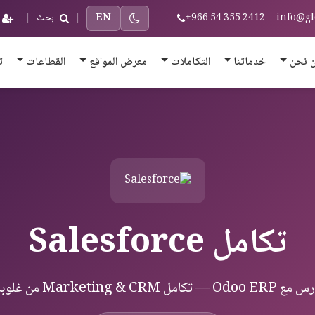
info@gl
+966 54 355 2412
EN
|
بحث
|
 نحن
خدماتنا
التكاملات
معرض المواقع
القطاعات
ت
تكامل Salesforce
Market من غلوبال سوليوشنز