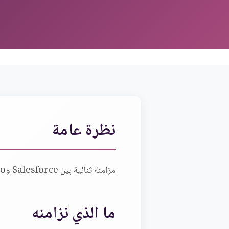
نظرة عامة
مزامنة ثنائية بين Salesforce وOdoo تحافظ على الحسابات والفرص والعروض والفواتير متوافقة لدورات المبيعات المؤسسية.
ما الذي نزامنه