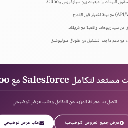
ول البيانات والتبعيات بين سيلزفورس وOdoo.
قق من سيناريوهات واقعية مع فريقك.
ء مع دعم ما بعد التشغيل من غلوبال سوليوشنز.
عد لتكامل Salesforce مع Odoo؟
اتصل بنا لمعرفة المزيد عن التكامل وطلب عرض توضيحي.
عرض جميع العروض التوضيحية
طلب عرض توضيحي