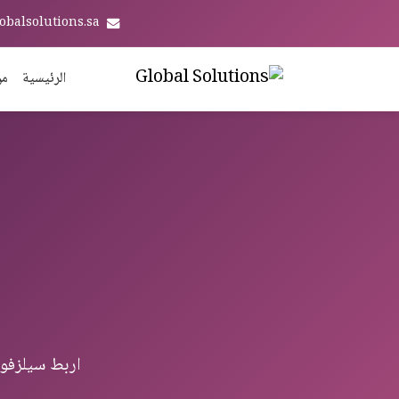
obalsolutions.sa
الرئيسية
من
اربط سيلزفورس مع Odoo ERP — تكامل ing & CRM