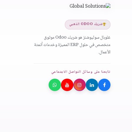
شريك ODOO الذهبي
غلوبال سوليوشنز هو شريك Odoo موثوق
متخصص في حلول ERP المميزة وخدمات أتمتة
الأعمال.
تابعنا على وسائل التواصل الاجتماعي