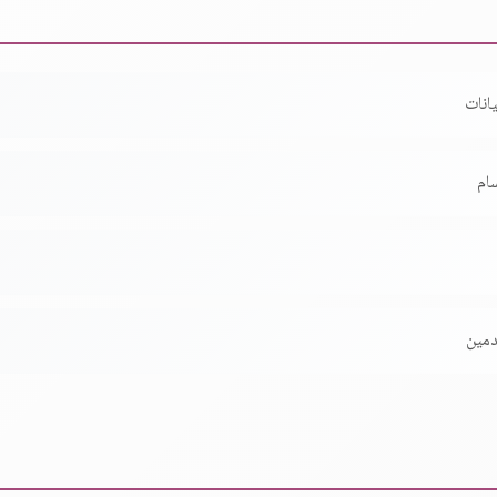
انات
ام
دمين