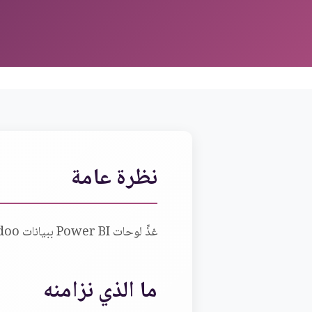
نظرة عامة
غذِّ لوحات Power BI ببيانات Odoo الموثوقة ليراقب قادة المالية والعمليات مؤشرات الأداء دون تصدير يدوي.
ما الذي نزامنه