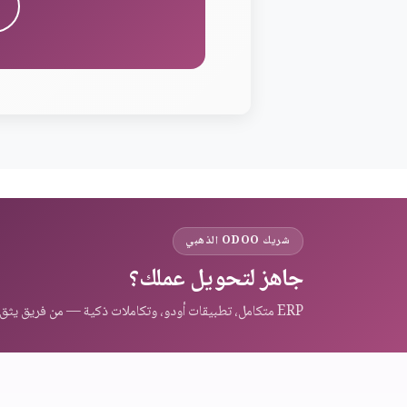
شريك ODOO الذهبي
جاهز لتحويل عملك؟
ERP متكامل، تطبيقات أودو، وتكاملات ذكية — من فريق يثق به عملاء المنطقة.