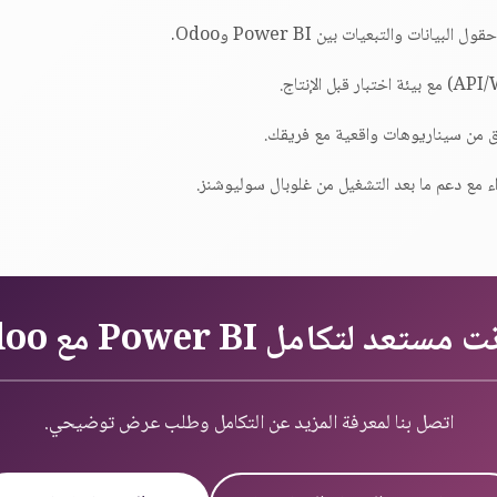
انات والتبعيات بين Power BI وOdoo.
قق من سيناريوهات واقعية مع فريقك.
ء مع دعم ما بعد التشغيل من غلوبال سوليوشنز.
ستعد لتكامل Power BI مع Odoo؟
اتصل بنا لمعرفة المزيد عن التكامل وطلب عرض توضيحي.