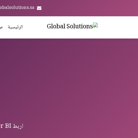
obalsolutions.sa
الرئيسية
من
اربط Power BI مع Odoo ERP — تكامل Analytics & BI من غلوبال سوليوشنز