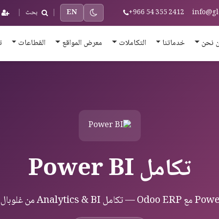
info@gl
+966 54 355 2412
EN
|
بحث
|
 نحن
خدماتنا
التكاملات
معرض المواقع
القطاعات
ت
تكامل Power BI