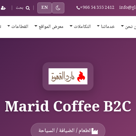
info@gl
+966 54 355 2412
EN
|
بحث
|
 نحن
خدماتنا
التكاملات
معرض المواقع
القطاعات
ت
Marid Coffee B2C
الطعام / الضيافة / السياحة