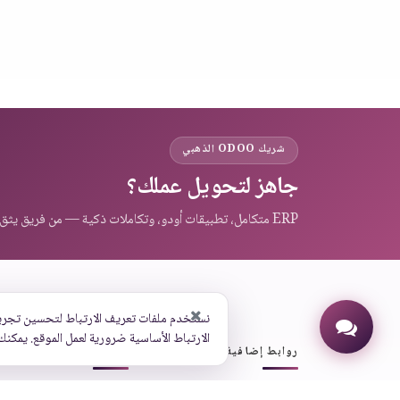
شريك ODOO الذهبي
جاهز لتحويل عملك؟
ERP متكامل، تطبيقات أودو، وتكاملات ذكية — من فريق يثق به عملاء المنطقة.
نستخدم ملفات تعريف الارتباط لتحسين تجرب
الارتباط الأساسية ضرورية لعمل الموقع. يمكنك
روابط إضافية
اتصل بنا
عنواننا