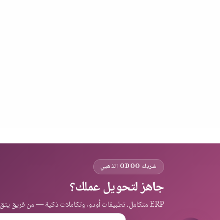
شريك ODOO الذهبي
جاهز لتحويل عملك؟
ERP متكامل، تطبيقات أودو، وتكاملات ذكية — من فريق يثق به عملاء المنطقة.