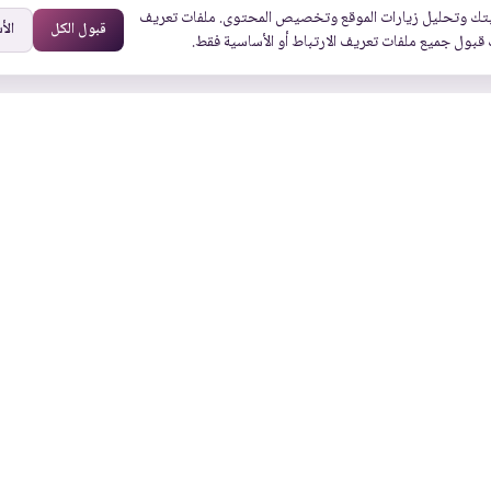
تك وتحليل زيارات الموقع وتخصيص المحتوى. ملفات تعريف
قبول الكل
الأ
 قبول جميع ملفات تعريف الارتباط أو الأساسية فقط.
روابط أخرى
روابط سريعة
من نحن
الرئيسية
 جدة 23432
الوثائق
جميع الخدمات
الفعاليات
القطاعات
الأسئلة الشائعة
عملاؤنا
الشروط والأحكام
المدونة
سياسة الخصوصية
الوظائف
سياسة ملفات تعريف
الارتباط
ائط جوجل