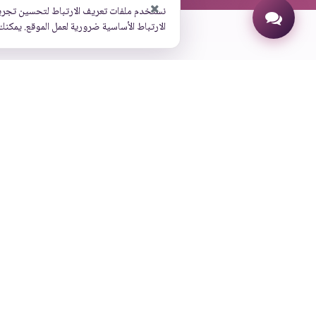
نستخدم ملفات تعريف الارتباط لتحسين تجرب
الارتباط الأساسية ضرورية لعمل الموقع. يمكنك
روابط إضافية
اتصل بنا
عنواننا
طلب عرض توضيحي
حائل، تقاطع، شارع التحلية،
كن عميلنا
بوابة الموظفين
الدعم الفني
البحث
تسجيل الدخول
عرض على خر