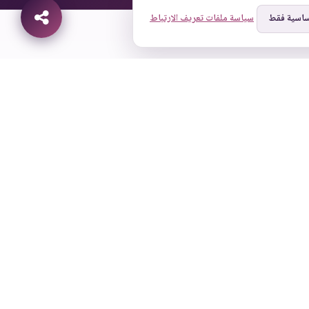
ساسية فقط
سياسة ملفات تعريف الارتباط
شريك ODOO الذهبي
غلوبال سوليوشنز هو شريك Odoo موثوق
متخصص في حلول ERP المميزة وخدمات أتمتة
الأعمال.
تابعنا على وسائل التواصل الاجتماعي