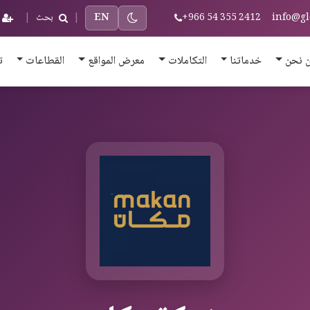
info@gl
+966 54 355 2412
EN
|
بحث
|
 نحن
خدماتنا
التكاملات
معرض المواقع
القطاعات
ت