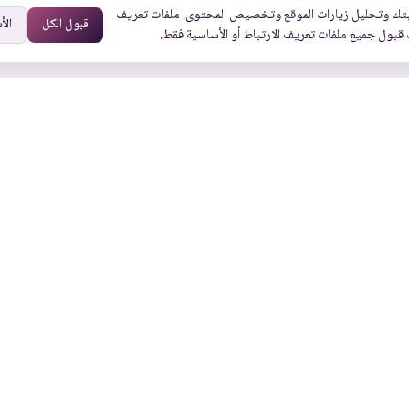
تك وتحليل زيارات الموقع وتخصيص المحتوى. ملفات تعريف
قبول الكل
الأ
 قبول جميع ملفات تعريف الارتباط أو الأساسية فقط.
روابط أخرى
روابط سريعة
من نحن
الرئيسية
 جدة 23432
الوثائق
جميع الخدمات
الفعاليات
القطاعات
الأسئلة الشائعة
عملاؤنا
الشروط والأحكام
المدونة
سياسة الخصوصية
الوظائف
سياسة ملفات تعريف
الارتباط
ائط جوجل