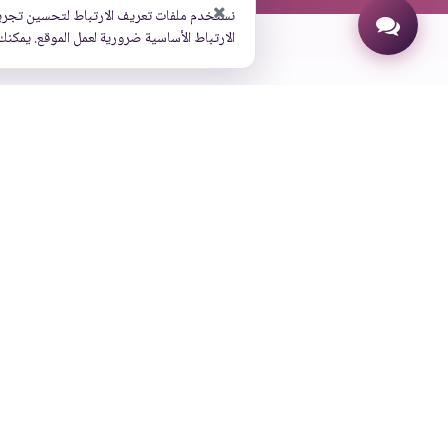
نستخدم ملفات تعريف الارتباط لتحسين تجرب
الارتباط الأساسية ضرورية لعمل الموقع. يمكنك
روابط إضافية
اتصل بنا
عنواننا
طلب عرض توضيحي
حائل، تقاطع، شارع التحلية،
كن عميلنا
بوابة الموظفين
الدعم الفني
البحث
تسجيل الدخول
عرض على خر