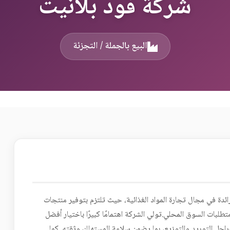
شركة فود بلانيت
البيع بالجملة / التجزئة
ئدة في مجال تجارة المواد الغذائية، حيث تلتزم بتوفير منتجات
طلبات السوق المحلي.تولي الشركة اهتمامًا كبيرًا باختيار أفضل
راحل التوريد والتوزيع، بما يضمن سلامة المستهلك وثقته. كما