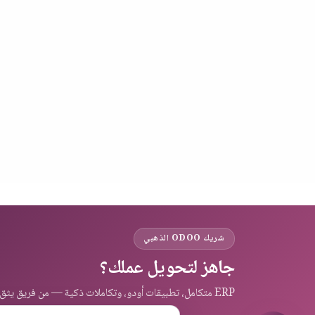
شريك ODOO الذهبي
جاهز لتحويل عملك؟
ERP متكامل، تطبيقات أودو، وتكاملات ذكية — من فريق يثق به عملاء المنطقة.