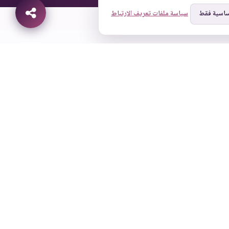
ساسية فقط
سياسة ملفات تعريف الارتباط
شريك ODOO الذهبي
غلوبال سوليوشنز هو شريك Odoo موثوق
متخصص في حلول ERP المميزة وخدمات أتمتة
الأعمال.
تابعنا على وسائل التواصل الاجتماعي