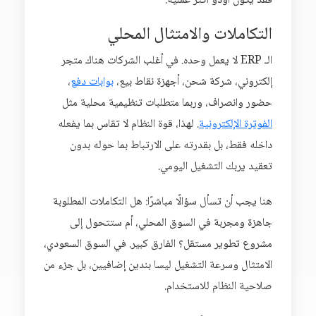
فقد يكون أودو أكثر عملية.
التكاملات والامتثال المحلي
الـ ERP لا يعمل وحده. في أغلب الشركات هناك متجر
إلكتروني، شركة شحن، أجهزة نقاط بيع،
بوابات دفع
،
حضور وانصراف، وربما متطلبات تنظيمية محلية مثل
الفوترة الإلكترونية
. لهذا، قوة النظام لا تقاس بما يفعله
داخله فقط، بل بقدرته على الارتباط بما حوله بدون
تعقيد يربك التشغيل اليومي.
هنا يجب أن تسأل سؤالًا مباشرًا: هل التكاملات المطلوبة
جاهزة ومجربة في السوق المحلي، أم ستتحول إلى
مشروع تطوير مستقل؟ الفارق كبير. في السوق السعودي،
الامتثال وسرعة التشغيل ليسا بندين إضافيين، بل جزء من
صلاحية النظام للاستخدام.