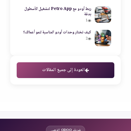
ربط أودو مع Petro App لتشغيل الأسطول
بدقة
1
كيف تختار وحدات أودو المناسبة لنمو أعمالك؟
2
العودة إلى جميع المقالات
شريك ODOO الذهبي