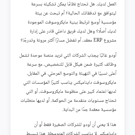
العمل لديك. هل تحتاج نظامًا يمكن تشكيله بسرعة
ليتوافق مع تدفقاتك الحالية؟ أم تبحث عن بيئة
مؤسسية أوسع ترتبط ببنية مايكروسوفت الموجودة
لديك أصلًا؟ وهل لديك فريق داخلي قادر على إدارة
مشروع ERP معقد، أم تفضل مسارًا أكثر مرونة وتدرجًا؟
أودو غالبًا يجذب الشركات التي تريد منصة موحدة تشمل
وظائف كثيرة ضمن هيكل قابل للتخصيص، مع سرعة
أعلى نسبيًا في التهيئة والتوسع المرحلي. في المقابل،
مايكروسوفت دايناميكس يناسب كثيرًا المؤسسات التي
لديها اعتماد كبير على منظومة مايكروسوفت، أو التي
تحتاج مستويات متقدمة من الحوكمة، أو لديها متطلبات
مؤسسية معقدة جدًا من البداية.
هذا لا يعني أن أودو للشركات الصغيرة فقط أو أن
دايناميكس لا يناسب الشركات المتوسطة. هذا تبسيط