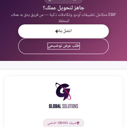
جاهز لتحويل عملك؟
ERP متكامل، تطبيقات أودو، وتكاملات ذكية — من فريق يثق به عملاء
المنطقة.
اتصل بنا
طلب عرض توضيحي
شريك ODOO الذهبي