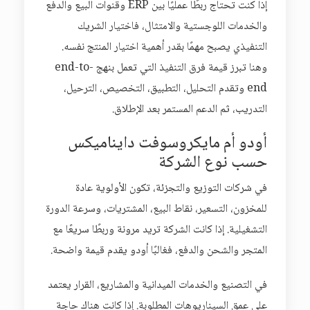
إذا كنت تحتاج ربطًا عمليًا بين ERP وقنوات البيع والدفع
والخدمات اللوجستية والامتثال، فاختيار الشريك
التنفيذي يصبح مهمًا بقدر أهمية اختيار المنتج نفسه.
وهنا تبرز قيمة فرق التنفيذ التي تعمل بنهج end-to-
end وتقدم التحليل، التطبيق، التخصيص، الترحيل،
التدريب، ثم الدعم المستمر بعد الإطلاق.
أودو أم مايكروسوفت دايناميكس
حسب نوع الشركة
في شركات التوزيع والتجزئة، تكون الأولوية عادة
للمخزون، التسعير، نقاط البيع، المشتريات، وسرعة الدورة
التشغيلية. إذا كانت الشركة تريد مرونة وربطًا سريعًا مع
المتجر والشحن والدفع، فغالبًا أودو يقدم قيمة واضحة.
في التصنيع والخدمات الميدانية والمشاريع، القرار يعتمد
على عمق السيناريوهات المطلوبة. إذا كانت هناك حاجة