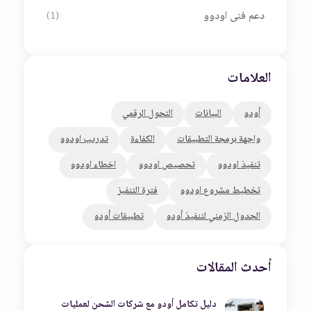
دعم فنى اودوو
(1)
العلامات
أودو
البيانات
التحول الرقمي
واجهة برمجة التطبيقات
الكفاءة
تدريب اودوو
تنفيذ اودوو
تحصيص اودوو
اخطاء اودوو
تخطيط مشروع اودوو
فترة التنفيز
الجدول الزمني لتنفيذ أودو
تطبيقات أودو
أحدث المقالات
دليل تكامل أودو مع شركات الشحن لعمليات