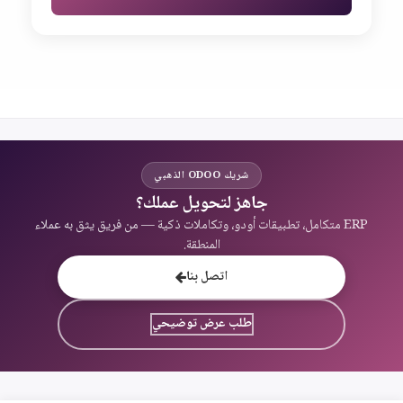
شريك ODOO الذهبي
جاهز لتحويل عملك؟
ERP متكامل، تطبيقات أودو، وتكاملات ذكية — من فريق يثق به عملاء
المنطقة.
اتصل بنا
طلب عرض توضيحي