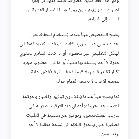
أودو. هذا خطأ شائع، خصوصاً عندما تقود كل إدارة
الطلبات من زاويتها دون رؤية شاملة لمسار العملية من
البداية إلى النهاية.
يصبح التخصيص عبئاً عندما يُستخدم للحفاظ على
تعقيد داخلي غير مبرر. إذا كانت الموافقات كثيرة فقط لأن
الهيكل التنظيمي غير محسوم، أو إذا كانت النماذج تحتوي
حقولاً لا أحد يستخدمها فعلياً، أو إذا كان المطلوب مجرد
تكرار تقرير قديم بلا قيمة تشغيلية، فالأفضل إعادة
تصميم الإجراء لا برمجة النظام حوله.
كما يصبح عبئاً عندما يُنفذ دون توثيق واختبار وحوكمة.
النتيجة هنا معروفة: أعطال عند الترقية، صعوبة في
تدريب المستخدمين، وتوسع غير منضبط في الطلبات
الصغيرة حتى يتحول النظام إلى نسخة معقدة لا أحد
يريد لمسها.