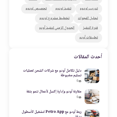
تدريب اودوو
تنفيذ اودوو
تحصيص اودوو
تحليل الفجوات
تخطيط مشروع اودوو
فترة التنفيز
الجدول الزمني لتنفيذ أودو
تطبيقات أودو
أحدث المقالات
دليل تكامل أودو مع شركات الشحن لعمليات
تسليم مضبوطة
0
مقارنة أودو وإدارة إكسل لأعمال تنمو بثقة
0
ربط أودو مع Petro App لتشغيل الأسطول
بدقة