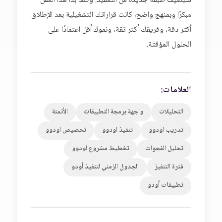
سيضيف طبقة جديدة من التعقيد. وكلما بدأ هذا العمل
مبكرًا وبمنهج واضح، كانت قراراتك التشغيلية بعد الإطلاق
أكثر دقة، وفريقك أكثر ثقة، ونموك أقل اعتمادًا على
الحلول المؤقتة.
العلامات:
التحليلات
واجهة برمجة التطبيقات
الأتمتة
تدريب اودوو
تنفيذ اودوو
تحصيص اودوو
تحليل الفجوات
تخطيط مشروع اودوو
فترة التنفيز
الجدول الزمني لتنفيذ أودو
تطبيقات أودو