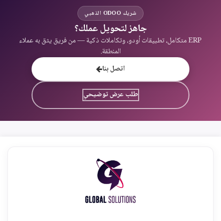
شريك ODOO الذهبي
جاهز لتحويل عملك؟
ERP متكامل، تطبيقات أودو، وتكاملات ذكية — من فريق يثق به عملاء
المنطقة.
اتصل بنا
طلب عرض توضيحي