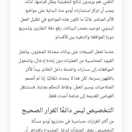
التقني. هم يريدون نتائج تشغيلية يمكن قياسها. لذلك
يجب أن تركز استشارات أودو منذ البداية على مواضع
الأثر المباشر. غالبًا ما تكون هذه المواضع في تقليل العمل
اليدوي، توحيد مصدر البيانات، رفع دقة التقارير، وتسريع
دورة الموافقة والتنفيذ بين الأقسام.
عندما تعمل المبيعات على بيانات محدثة للمخزون، وتصل
القيود المحاسبية من العمليات دون إعادة إدخال، وتتحول
الموافقات إلى مسارات واضحة داخل النظام، يبدأ الأثر
بالظهور بسرعة. لكن هذا لا يحدث تلقائيًا. إذا لم تُصمم
الصلاحيات، وسير العمل، ونقاط التحكم بعناية، فستنتقل
الفوضى القديمة إلى شاشة أحدث فقط.
التخصيص ليس دائمًا القرار الصحيح
من أكثر القرارات حساسية في مشاريع أودو مسألة
التخصيص. بعض المنشآت تدخل المشروع بافتراض أن