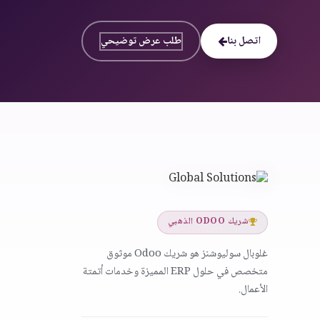
اتصل بنا
طلب عرض توضيحي
شريك ODOO الذهبي
غلوبال سوليوشنز هو شريك Odoo موثوق
متخصص في حلول ERP المميزة وخدمات أتمتة
الأعمال.