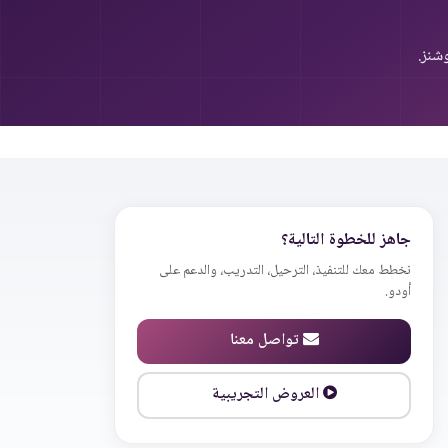
شنز.
جاهز للخطوة التالية؟
نخطط معك للتنفيذ، الترحيل، التدريب، والدعم على
أودو.
تواصل معنا
العروض التجريبية