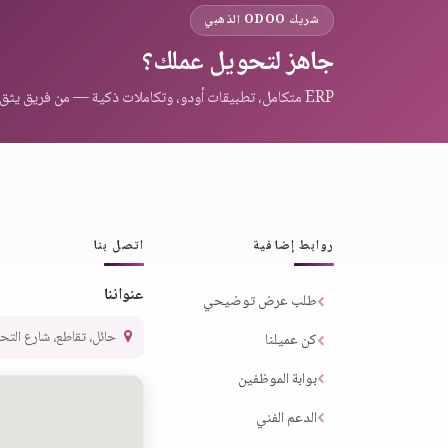
شريك ODOO الذهبي
جاهز لتحويل عملك؟
ERP متكامل، تطبيقات أودو، وتكاملات ذكية — من فريق يثق به عملاء المنطقة.
روابط إضافية
اتصل بنا
عنواننا
طلب عرض توضيحي
حائل، تقاطع، شارع التحلية،
كن عميلنا
بوابة الموظفين
الدعم الفني