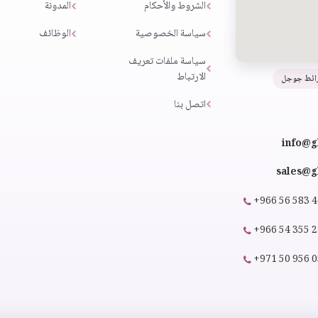
الشروط والأحكام
المدونة
سياسة الخصوصية
الوظائف
سياسة ملفات تعريف
الارتباط
ائط جوجل
اتصل بنا
info@g
sales@gl
+966 56 583 
+966 54 355 
+971 50 956 