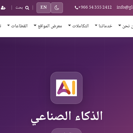
info@gl
+966 54 355 2412
EN
|
بحث
|
 نحن
خدماتنا
التكاملات
معرض المواقع
القطاعات
ت
الذكاء الصناعي