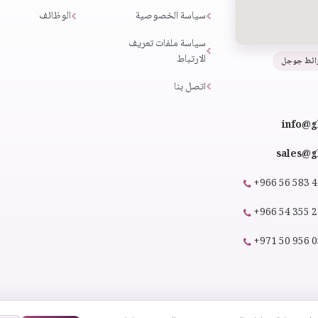
سياسة الخصوصية
الوظائف
سياسة ملفات تعريف
الارتباط
ائط جوجل
اتصل بنا
info@g
sales@gl
+966 56 583 
+966 54 355 
+971 50 956 