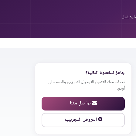
ليوشنز.
جاهز للخطوة التالية؟
نخطط معك للتنفيذ، الترحيل، التدريب، والدعم على
أودو.
تواصل معنا
العروض التجريبية