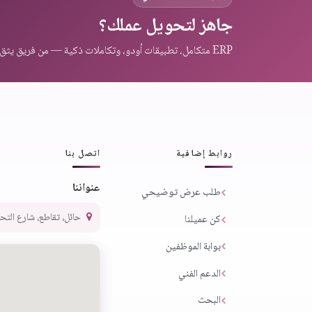
جاهز لتحويل عملك؟
ERP متكامل، تطبيقات أودو، وتكاملات ذكية — من فريق يثق به عملاء المنطقة.
روابط إضافية
اتصل بنا
عنواننا
طلب عرض توضيحي
حائل، تقاطع، شارع التحلية،
كن عميلنا
بوابة الموظفين
الدعم الفني
البحث