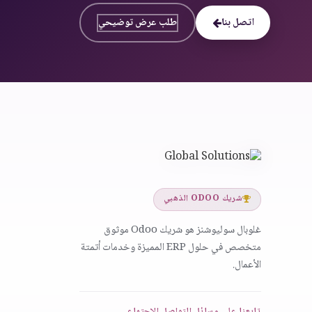
اتصل بنا
طلب عرض توضيحي
شريك ODOO الذهبي
غلوبال سوليوشنز هو شريك Odoo موثوق
متخصص في حلول ERP المميزة وخدمات أتمتة
الأعمال.
تابعنا على وسائل التواصل الاجتماعي