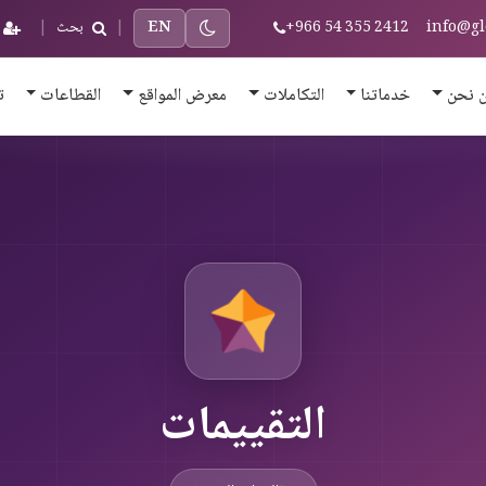
info@gl
+966 54 355 2412
EN
|
بحث
|
 نحن
خدماتنا
التكاملات
معرض المواقع
القطاعات
ت
التقييمات