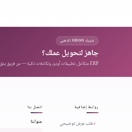
شريك ODOO الذهبي
جاهز لتحويل عملك؟
ERP متكامل، تطبيقات أودو، وتكاملات ذكية — من فريق يثق به عملاء المنطقة.
روابط إضافية
اتصل بنا
عنواننا
طلب عرض توضيحي