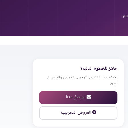
نز.
جاهز للخطوة التالية؟
نخطط معك للتنفيذ، الترحيل، التدريب، والدعم على
أودو.
تواصل معنا
العروض التجريبية