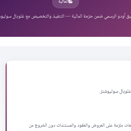
المالية
ق أودو الرسمي ضمن حزمة المالية — التنفيذ والتخصيص مع غلوبال سوليوش
غلوبال سوليوشنز.
ت ملزمة على العروض والعقود والمستندات دون الخروج من