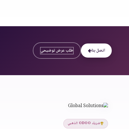
اتصل بنا
طلب عرض توضيحي
شريك ODOO الذهبي