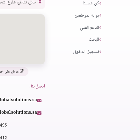
حائل، تقاطع، شارع التحلية،
كن عميلنا
بوابة الموظفين
الدعم الفني
البحث
تسجيل الدخول
عرض على خر
اتصل بنا:
lobalsolutions.sa
obalsolutions.sa
4495
2412