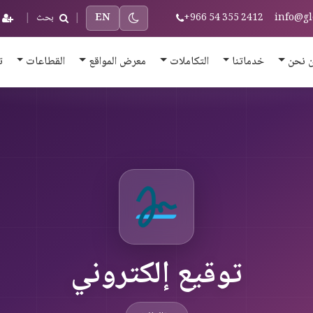
info@gl
+966 54 355 2412
EN
|
بحث
|
 نحن
خدماتنا
التكاملات
معرض المواقع
القطاعات
ت
توقيع إلكتروني